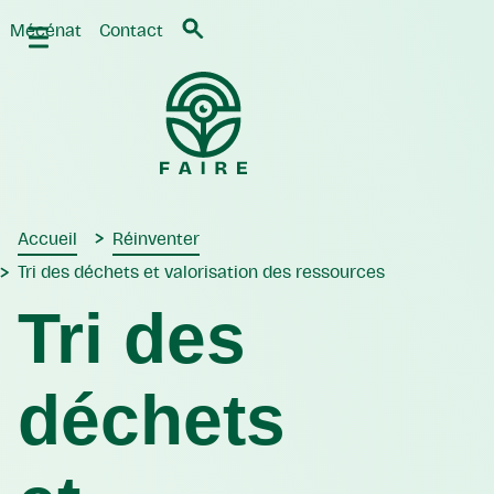
Mécénat
Contact
Menu
Retour
Retour
Faire par Terres du Son
Accès pour tous
Mobilités douces
Inclusion
Gestion des énergies
Inspirations
Restauration durable
Prévention et égalité
Tri des déchets et valorisation des ressources
Accueil
Réinventer
Mégots
Tri des déchets et valorisation des ressources
NF études
Tri des
déchets